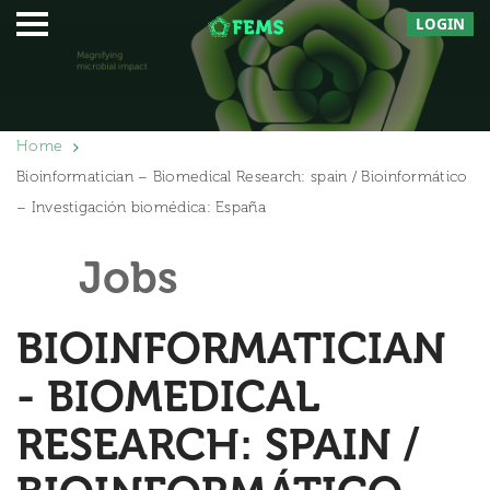
LOGIN
Home
Bioinformatician – Biomedical Research: spain / Bioinformático
– Investigación biomédica: España
Jobs
BIOINFORMATICIAN
- BIOMEDICAL
RESEARCH: SPAIN /