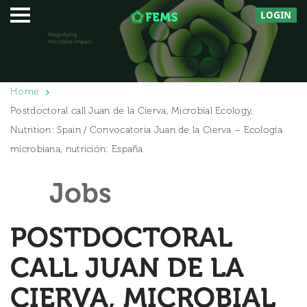
LOGIN
Home
Postdoctoral call Juan de la Cierva, Microbial Ecology,
Nutrition: Spain / Convocatoria Juan de la Cierva – Ecología
microbiana, nutrición: España
Jobs
POSTDOCTORAL
CALL JUAN DE LA
CIERVA, MICROBIAL