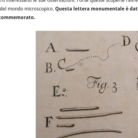
ro interessanti le sue osservazioni. Forse queste scoperte l’avr
i del mondo microscopico.
Questa lettera monumentale è data
 commemorato.