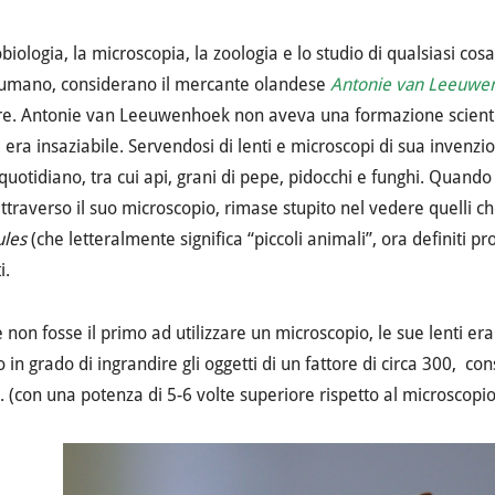
biologia, la microscopia, la zoologia e lo studio di qualsiasi cos
 umano, considerano il ​​mercante olandese
Antonie van Leeuwe
re. Antonie van Leeuwenhoek non aveva una formazione scientif
à era insaziabile. Servendosi di lenti e microscopi di sua invenzi
quotidiano, tra cui api, grani di pepe, pidocchi e funghi. Quand
ttraverso il suo microscopio, rimase stupito nel vedere quelli ch
ules
(che letteralmente significa “piccoli animali”, ora definiti pro
i.
non fosse il primo ad utilizzare un microscopio, le sue lenti era
 in grado di ingrandire gli oggetti di un fattore di circa 300, co
 (con una potenza di 5-6 volte superiore rispetto al microsco