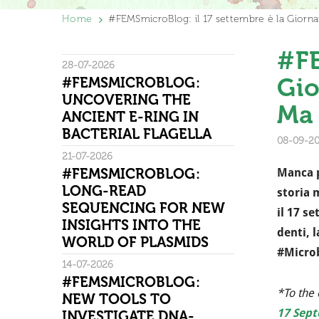
Home
#FEMSmicroBlog: il 17 settembre è la Giorna
#FE
28-07-2026
Gio
#FEMSMICROBLOG:
UNCOVERING THE
Ma 
ANCIENT E-RING IN
BACTERIAL FLAGELLA
08-09-2
21-07-2026
#FEMSMICROBLOG:
Manca 
LONG-READ
storia 
SEQUENCING FOR NEW
il 17 se
INSIGHTS INTO THE
denti, 
WORLD OF PLASMIDS
#Micro
14-07-2026
#FEMSMICROBLOG:
*To the 
NEW TOOLS TO
17 Sep
INVESTIGATE DNA-