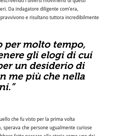
descrivendo i diversi movimenti di questi
eri. Da indagatore diligente com’era,
opravvivono e risultano tuttora incredibilmente
to per molto tempo,
nere gli elogi di cui
er un desiderio di
n me più che nella
ni.
”
llo che fu visto per la prima volta
sità, sperava che persone ugualmente curiose