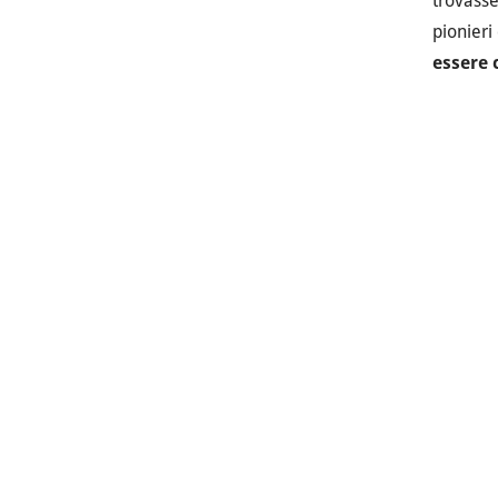
trovasse
pionier
essere