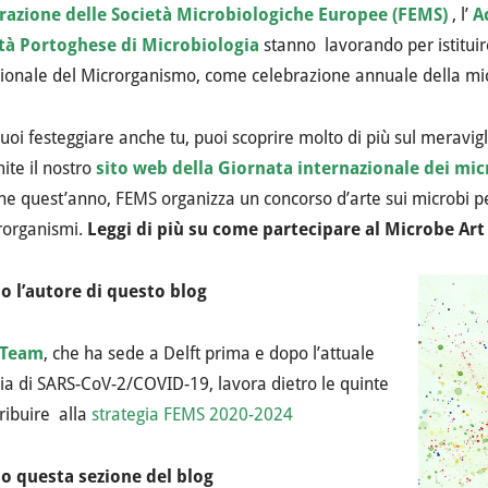
razione delle Società Microbiologiche Europee (FEMS)
, l’
A
tà Portoghese di Microbiologia
stanno lavorando per istitui
ionale del Microrganismo, come celebrazione annuale della mic
uoi festeggiare anche tu, puoi scoprire molto di più sul meravig
ite il nostro
sito web della Giornata internazionale dei mi
e quest’anno, FEMS organizza un concorso d’arte sui microbi pe
rorganismi.
Leggi di più su come partecipare al Microbe Art
o l’autore di questo blog
 Team
, che ha sede a Delft prima e dopo l’attuale
a di SARS-CoV-2/COVID-19, lavora dietro le quinte
ribuire alla
strategia FEMS 2020-2024
o questa sezione del blog