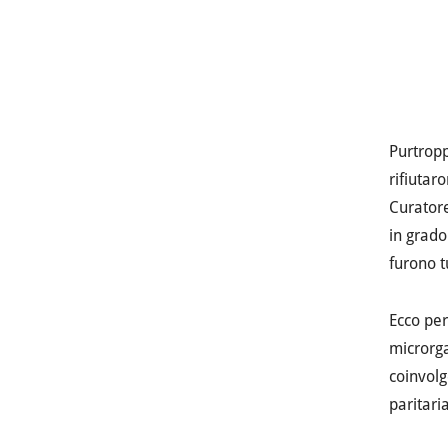
Purtropp
rifiutar
Curatore
in grado
furono tu
Ecco per
microrga
coinvolg
paritari