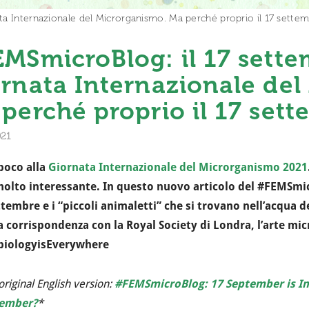
ta Internazionale del Microrganismo. Ma perché proprio il 17 sette
MSmicroBlog: il 17 sette
rnata Internazionale del
perché proprio il 17 set
021
poco alla
Giornata Internazionale del Microrganismo 2021
molto interessante.
In questo nuovo articolo del #FEMSmic
ttembre e i “piccoli animaletti” che si trovano nell’acqua dei
la corrispondenza con la Royal Society di Londra, l’arte mic
biologyisEverywhere
original English version:
#FEMSmicroBlog: 17 September is In
tember?
*