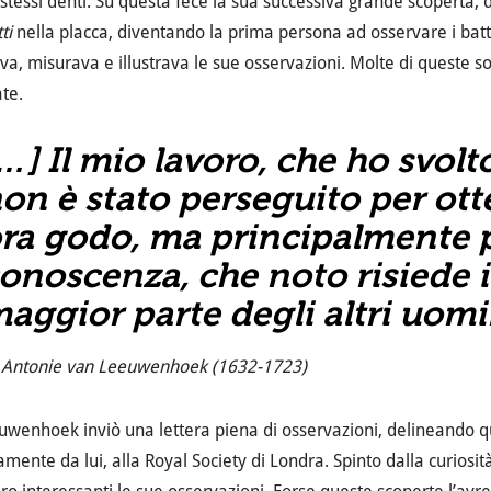
 stessi denti. Su questa fece la sua successiva grande scoperta, 
ti
nella placca, diventando la prima persona ad osservare i batt
va, misurava e illustrava le sue osservazioni. Molte di queste s
ate.
[…]
Il mio lavoro, che ho svol
on è stato perseguito per otte
ra godo, ma principalmente p
onoscenza, che noto risiede i
aggior parte degli altri uomi
Antonie van Leeuwenhoek (1632-1723)
wenhoek inviò una lettera piena di osservazioni, delineando que
amente da lui, alla Royal Society di Londra. Spinto dalla curio