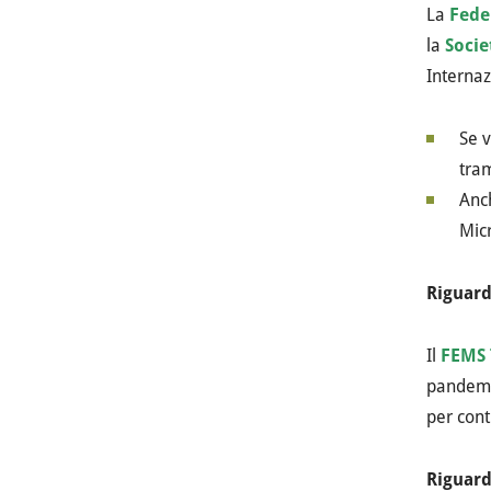
La
Fede
la
Socie
Internaz
Se v
tram
Anch
Mic
Riguard
Il
FEMS
pandemi
per cont
Riguard