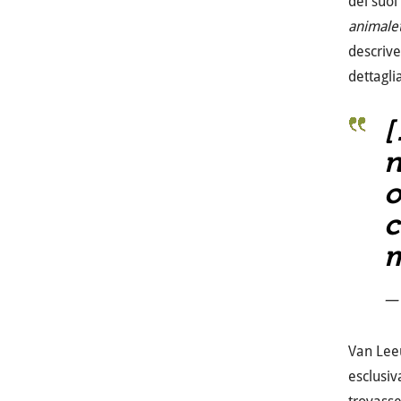
dei suoi
animalet
descrive
dettagli
n
o
c
m
— 
Van Leeu
esclusiv