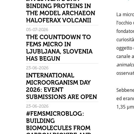
BINDING PROTEINS IN
THE MODEL ARCHAEON
La micro
HALOFERAX VOLCANII
l’occhio
05-07-2026
fondato
THE COUNTDOWN TO
curiosit
FEMS MICRO IN
oggetto 
LJUBLJANA, SLOVENIA
canale a
HAS BEGUN
animalc
23-06-2026
osservat
INTERNATIONAL
MICROORGANISM DAY
2026: EVENT
Sebbene 
SUBMISSIONS ARE OPEN
ed erano
23-06-2026
1,35 μm.
#FEMSMICROBLOG:
BUILDING
BIOMOLECULES FROM